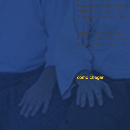
Responsáveis
: Algarino Libre
Data fundação
: junho 2011
Endereço
: Rua José São E
Criciúma/SC
Contato
: (48) 9 9916.8563
E-mail:
algarinolibrelatovicen
Instagram
: @aikidocriciuma/
como chegar