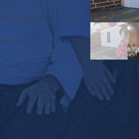
3° Dan
lato Vicente -
mílio dos Santos, 26 - Vera Cruz -
te@gmail.com