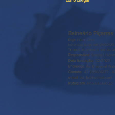
como chegar
Balneário Piçarras
Dojo
: Hikari Dojo
​Início das aulas em 09/02/23 
Treinos às terças e quintas à
Responsável
:
Sensei Lisian
Data fundação:
02/2023
Endereço
: Av. Emanoel Pinto
Contato:
47 999636177 
e-mail
:
lisi_lp@hotmail.com
Instagram
: @hikari.aikidojo