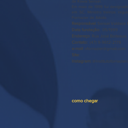
de Kawai Sensei.
Em maio de 1999 fui designado
em SC. Ministro treinos regul
Fornazier de Aikido.
Responsável
:
Sensei Valdecir 
Data fundação:
05/1999
Endereço
: Rua José Boiteaux
Contato:
(47) 9-9612-2
e-mail
:
vfornazier@gmail.com
Site:
Instagram:
@Institutofornazier
como chegar