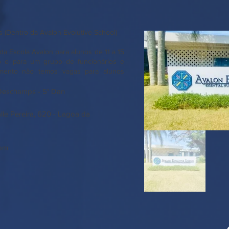
s (Dentro da Avalon Evolutive School)
a Escola Avalon para alunos de 11 a 15
o e para um grupo de funcionários e
mento não temos vagas para alunos
Deschamps - 5° Dan
alle Pereira, 620 - Lagoa da
178
com