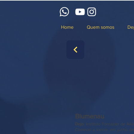
Home
Quem somos
De
Blumenau
Dojo
: Instituto Fornazier de Aik
​Comecei a treinar em junho d