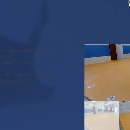
e inauguração oficial 28/10/23.
s 20:15.
e Pazeto - 2° Dan
, 607 - Centro - Bal. Piçarras
- 47 99727-3573