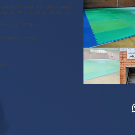
 por Kawai Sensei a divulgar o Aikido
armente. Sou presidente do Instituto
Fornazier - 6° Dan
, 94
Bairro Vila Nova
178
aikido