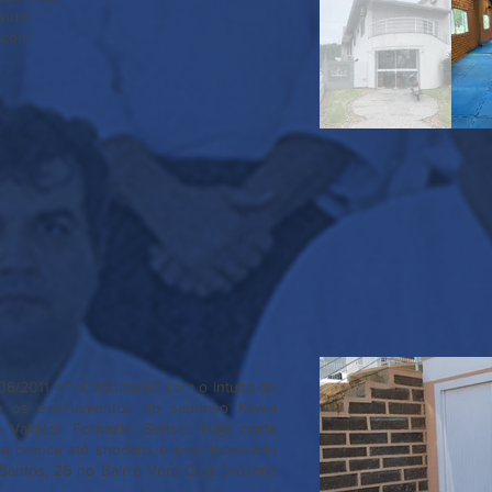
ando)
l.com
06/2011 em Criciúma/SC com o intuito de
me os ensinamentos do saudoso Kawai
Valdecir Fornazier Sensei. Hoje conta
xa branca até shodans e está localizado
Santos, 26 no Bairro Vera Cruz próximo