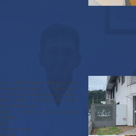
ciou em 1999. Desde 2008 está sob
 Fernando N. Fiedler. Os treinos para
 e 6ª em dois locais/horários - Unidade
Lótus (20:30). Os treinos do infantil
15 na Unidade Lótus.
5° Dan
ernando N. Fiedler -
(adulto);
(infantil)
1999
Esportes, sala 5);
, 109)