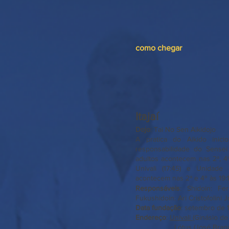
como chegar
Itajaí
Dojo
: Tai No Sen Aikidojo
A pratica do Aikido ini
responsabilidade do Sensei
adultos acontecem nas 2ª, 4ª
Univali (17:45) e Unidade 
acontecem nas 2ª e 4º às 19:
Responsáveis
: Shidoin: F
Fukushidoin: Ari Cristofolini Jr 
Data fundação
: setembro de 
Endereço
:
Univali
(Ginásio de 
Lótus (José Brandão