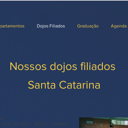
partamentos
Dojos Filiados
Graduação
Agenda 
Nossos dojos filiados
Santa Catarina
ido
e 1992. De 1996 a 1999 fui Uchideshi