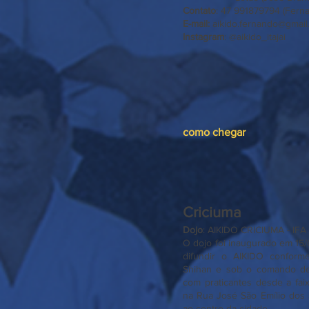
Contato
: 47 991879794 (Fern
E-mail:
aikido.fernando@gmai
Instagram
: @aikido_itajai
como chegar
Criciuma
Dojo
: AIKIDO CRICIUMA - IFA
O dojo foi inaugurado em 15/
difundir o AIKIDO confor
Shihan e sob o comando de 
com praticantes desde a fai
na Rua José São Emílio dos 
ao centro da cidade.