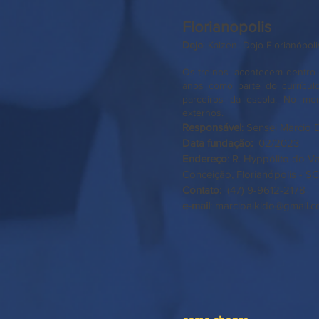
Florianopolis
Dojo
: Kaizen Dojo Florianópoli
​Os treinos acontecem dentro d
anos como parte do currícul
parceiros da escola. No mo
externos.
Responsável
:
Sensei Marcio 
Data fundação:
02/2023
Endereço
: R. Hyppólito do V
Conceição, Florianópolis - SC
Contato:
(47) 9-9612-2
e-mail
:
marcioaikido@gmail.