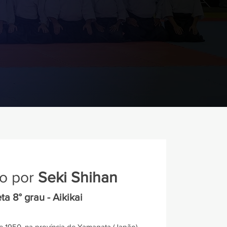
o por
Seki Shihan
ta 8° grau - Aikikai
 1950, na província de Yamagata (Japão).