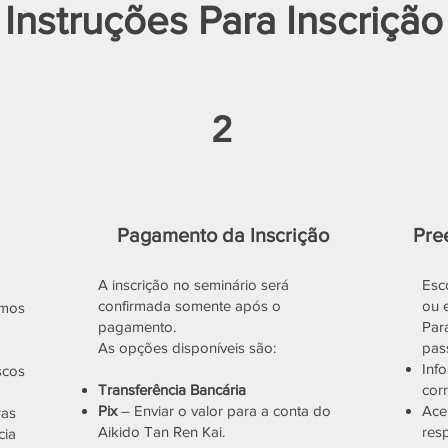
Instruções Para Inscrição
2
Pagamento da Inscrição
Pre
A inscrição no seminário será
Esco
confirmada somente após o
ou 
rmos
pagamento.
Para
As opções disponíveis são:
pas
Inf
scos
Transferência Bancária
cor
Pix
– Enviar o valor para a conta do
Ace
ras
Aikido Tan Ren Kai.
res
cia