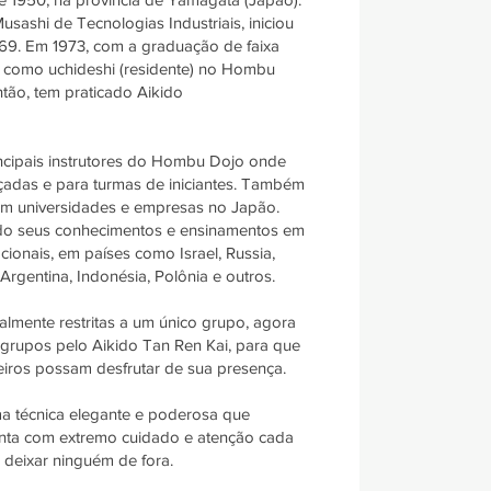
usashi de Tecnologias Industriais, iniciou
969. Em 1973, com a graduação de faixa
do como uchideshi (residente) no Hombu
tão, tem praticado Aikido
ncipais instrutores do Hombu Dojo onde
çadas e para turmas de iniciantes. Também
 em universidades e empresas no Japão.
ido seus conhecimentos e ensinamentos em
acionais, em países como Israel, Russia,
 Argentina, Indonésia, Polônia e outros.
icialmente restritas a um único grupo, agora
 grupos pelo Aikido Tan Ren Kai, para que
leiros possam desfrutar de sua presença.
a técnica elegante e poderosa que
nta com extremo cuidado e atenção cada
 deixar ninguém de fora.