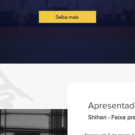
Saiba mais
Apresentad
Shihan - Faixa pre
Nasceu em 6 de março de